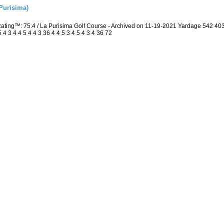
Purisima)
Rating™: 75.4 / La Purisima Golf Course - Archived on 11-19-2021 Yardage 542 
 3 4 4 5 4 4 3 36 4 4 5 3 4 5 4 3 4 36 72