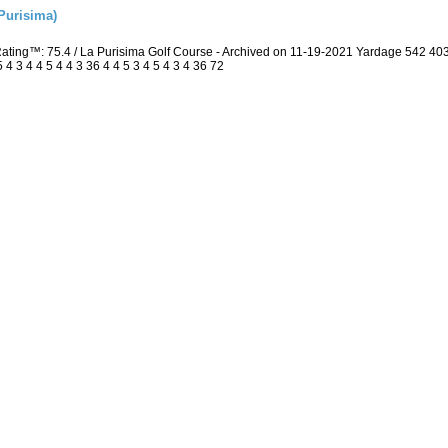
Purisima)
Rating™: 75.4 / La Purisima Golf Course - Archived on 11-19-2021 Yardage 542 
 3 4 4 5 4 4 3 36 4 4 5 3 4 5 4 3 4 36 72