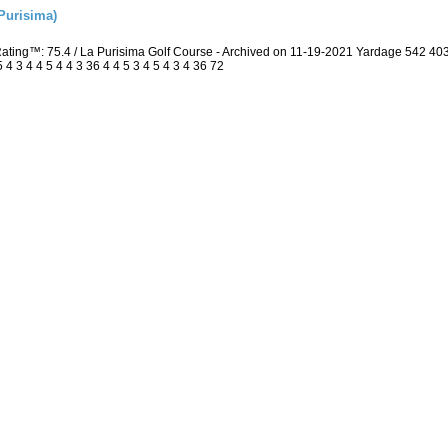
Purisima)
Rating™: 75.4 / La Purisima Golf Course - Archived on 11-19-2021 Yardage 542 
 3 4 4 5 4 4 3 36 4 4 5 3 4 5 4 3 4 36 72