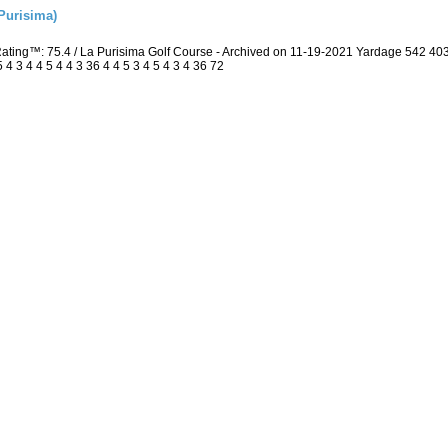
Purisima)
Rating™: 75.4 / La Purisima Golf Course - Archived on 11-19-2021 Yardage 542 
 3 4 4 5 4 4 3 36 4 4 5 3 4 5 4 3 4 36 72